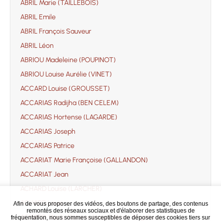
ABRIL Marie (TAILLEBOIS)
ABRIL Emile
ABRIL François Sauveur
ABRIL Léon
ABRIOU Madeleine (POUPINOT)
ABRIOU Louise Aurélie (VINET)
ACCARD Louise (GROUSSET)
ACCARIAS Radijha (BEN CELEM)
ACCARIAS Hortense (LAGARDE)
ACCARIAS Joseph
ACCARIAS Patrice
ACCARIAT Marie Françoise (GALLANDON)
ACCARIAT Jean
ACHARD Louise (LARCHER)
ACHARD Louis
Afin de vous proposer des vidéos, des boutons de partage, des contenus
remontés des réseaux sociaux et d'élaborer des statistiques de
ACHARD Marie Mélanie (soeur Marie Angélina)
fréquentation, nous sommes susceptibles de déposer des cookies tiers sur