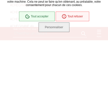
votre machine. Cela ne peut se faire qu'en obtenant, au préalable, votre
ACHEGHANE Yamina (BEKAL)
consentement pour chacun de ces cookies.
ACHEGHANE Abdelkader
Tout accepter
Tout refuser
ACHEGHANE Ahmed
ACHEGHANE Ali
Personnaliser
Que recherchez-vous ?
ACHEGHANE Djilali
Menu
ACHEGHANE Fatima
ACHEGHANE
ACHILLE Jacqueline Danièle Monique Suzanne
(ROUSSEAU)
ACHILLE Bernard
ACOULON RENE EUGENE
ADAM Marie Madeleine (BAUD)
ADAM Mélanie (BENETEAU)
ADAM Michèle, Marie, Gilberte (CAILTON)
ADAM Marcienne Thérèse (DARMANIN)