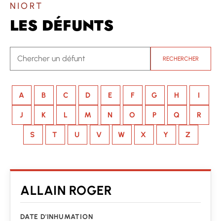
NIORT
LES DÉFUNTS
RECHERCHER
A
B
C
D
E
F
G
H
I
J
K
L
M
N
O
P
Q
R
S
T
U
V
W
X
Y
Z
ALLAIN ROGER
DATE D'INHUMATION