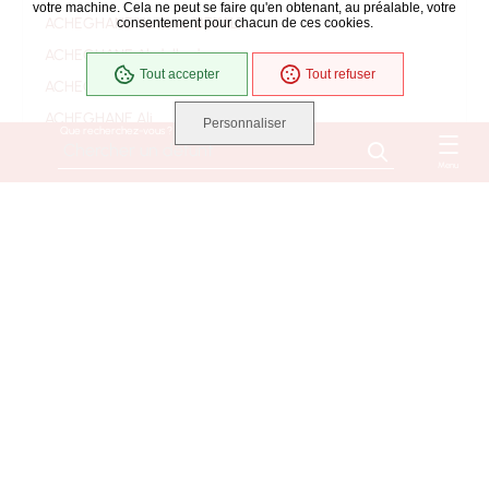
votre machine. Cela ne peut se faire qu'en obtenant, au préalable, votre
ACHEGHANE Yamina (BEKAL)
consentement pour chacun de ces cookies.
ACHEGHANE Abdelkader
Tout accepter
Tout refuser
ACHEGHANE Ahmed
ACHEGHANE Ali
Personnaliser
Que recherchez-vous ?
ACHEGHANE Djilali
Menu
ACHEGHANE Fatima
ACHEGHANE
ACHILLE Jacqueline Danièle Monique Suzanne
(ROUSSEAU)
ACHILLE Bernard
ACOULON RENE EUGENE
ADAM Marie Madeleine (BAUD)
ADAM Mélanie (BENETEAU)
ADAM Michèle, Marie, Gilberte (CAILTON)
ADAM Marcienne Thérèse (DARMANIN)