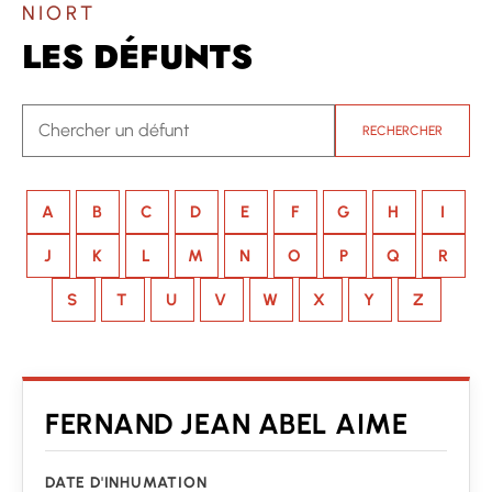
NIORT
LES DÉFUNTS
RECHERCHER
A
B
C
D
E
F
G
H
I
J
K
L
M
N
O
P
Q
R
S
T
U
V
W
X
Y
Z
FERNAND JEAN ABEL AIME
DATE D'INHUMATION