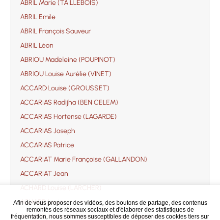
ABRIL Marie (TAILLEBOIS)
ABRIL Emile
ABRIL François Sauveur
ABRIL Léon
ABRIOU Madeleine (POUPINOT)
ABRIOU Louise Aurélie (VINET)
ACCARD Louise (GROUSSET)
ACCARIAS Radijha (BEN CELEM)
ACCARIAS Hortense (LAGARDE)
ACCARIAS Joseph
ACCARIAS Patrice
ACCARIAT Marie Françoise (GALLANDON)
ACCARIAT Jean
ACHARD Louise (LARCHER)
ACHARD Louis
Afin de vous proposer des vidéos, des boutons de partage, des contenus
remontés des réseaux sociaux et d'élaborer des statistiques de
ACHARD Marie Mélanie (soeur Marie Angélina)
fréquentation, nous sommes susceptibles de déposer des cookies tiers sur