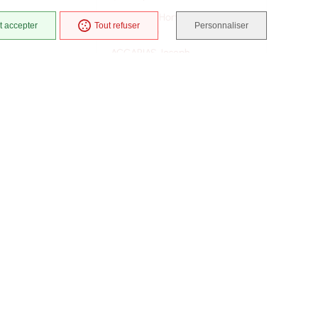
ACCARIAS Hortense
t accepter
Tout refuser
Personnaliser
(LAGARDE)
ACCARIAS Joseph
ACCARIAS Patrice
ACCARIAT Marie Françoise
(GALLANDON)
ACCARIAT Jean
ACHARD Louise (LARCHER)
ACHARD Louis
ACHARD Marie Mélanie (soeur
Marie Angélina)
ACHEGHANE Yamina (BEKAL)
ACHEGHANE Abdelkader
ACHEGHANE Ahmed
ACHEGHANE Ali
ACHEGHANE Djilali