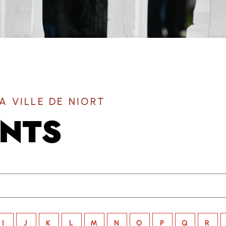
A VILLE DE NIORT
UNTS
I
J
K
L
M
N
O
P
Q
R