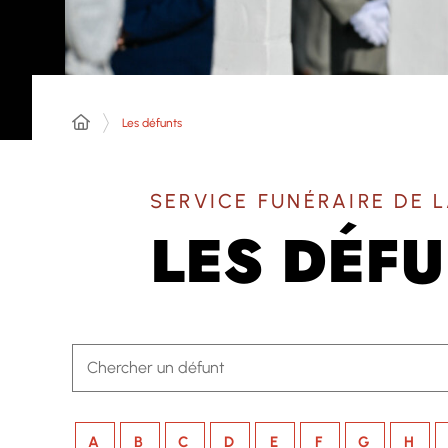
Les défunts
SERVICE FUNÉRAIRE DE L
LES DÉF
A
B
C
D
E
F
G
H