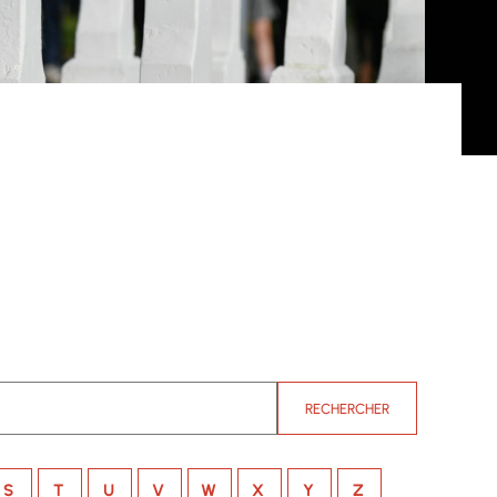
RECHERCHER
S
T
U
V
W
X
Y
Z