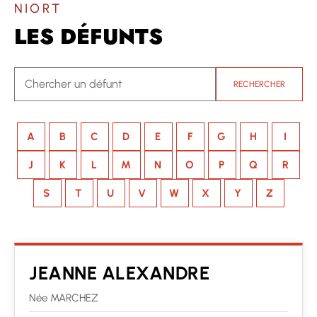
NIORT
LES DÉFUNTS
RECHERCHER
A
B
C
D
E
F
G
H
I
J
K
L
M
N
O
P
Q
R
S
T
U
V
W
X
Y
Z
JEANNE ALEXANDRE
Née MARCHEZ