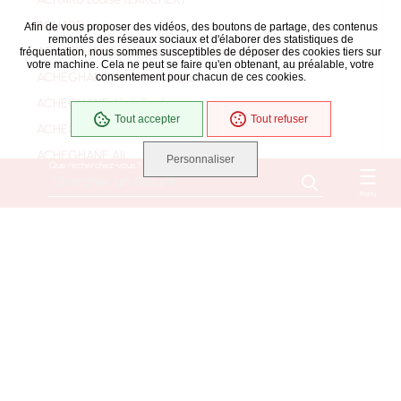
ACHARD Louis
Afin de vous proposer des vidéos, des boutons de partage, des contenus
remontés des réseaux sociaux et d'élaborer des statistiques de
ACHARD Marie Mélanie (soeur Marie Angélina)
fréquentation, nous sommes susceptibles de déposer des cookies tiers sur
votre machine. Cela ne peut se faire qu'en obtenant, au préalable, votre
ACHEGHANE Yamina (BEKAL)
consentement pour chacun de ces cookies.
ACHEGHANE Abdelkader
Tout accepter
Tout refuser
ACHEGHANE Ahmed
ACHEGHANE Ali
Personnaliser
Que recherchez-vous ?
ACHEGHANE Djilali
Menu
ACHEGHANE Fatima
ACHEGHANE
ACHILLE Jacqueline Danièle Monique Suzanne
(ROUSSEAU)
ACHILLE Bernard
ACOULON RENE EUGENE
ADAM Marie Madeleine (BAUD)
ADAM Mélanie (BENETEAU)