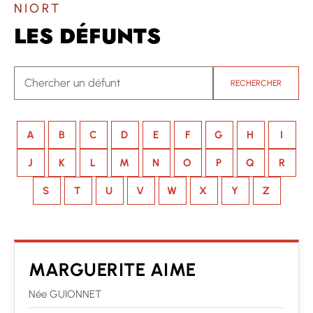
NIORT
LES DÉFUNTS
RECHERCHER
A
B
C
D
E
F
G
H
I
J
K
L
M
N
O
P
Q
R
S
T
U
V
W
X
Y
Z
MARGUERITE AIME
Née GUIONNET