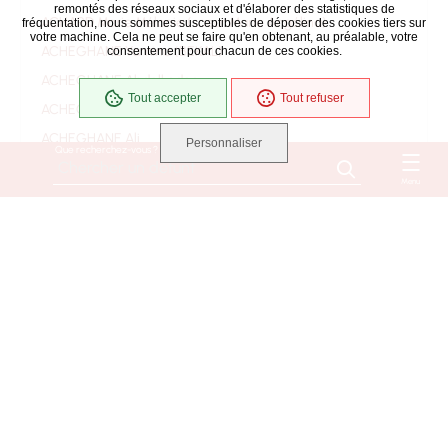
remontés des réseaux sociaux et d'élaborer des statistiques de
ACHARD Marie Mélanie (soeur Marie Angélina)
fréquentation, nous sommes susceptibles de déposer des cookies tiers sur
votre machine. Cela ne peut se faire qu'en obtenant, au préalable, votre
ACHEGHANE Yamina (BEKAL)
consentement pour chacun de ces cookies.
ACHEGHANE Abdelkader
Tout accepter
Tout refuser
ACHEGHANE Ahmed
ACHEGHANE Ali
Personnaliser
Que recherchez-vous ?
ACHEGHANE Djilali
Menu
ACHEGHANE Fatima
ACHEGHANE
ACHILLE Jacqueline Danièle Monique Suzanne
(ROUSSEAU)
ACHILLE Bernard
ACOULON RENE EUGENE
ADAM Marie Madeleine (BAUD)
ADAM Mélanie (BENETEAU)
ADAM Michèle, Marie, Gilberte (CAILTON)