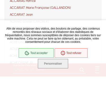
ACCARIAS Patrice
ACCARIAT Marie Françoise (GALLANDON)
ACCARIAT Jean
ACHARD Louise (LARCHER)
ACHARD Louis
Afin de vous proposer des vidéos, des boutons de partage, des contenus
remontés des réseaux sociaux et d'élaborer des statistiques de
ACHARD Marie Mélanie (soeur Marie Angélina)
fréquentation, nous sommes susceptibles de déposer des cookies tiers sur
votre machine. Cela ne peut se faire qu'en obtenant, au préalable, votre
ACHEGHANE Yamina (BEKAL)
consentement pour chacun de ces cookies.
ACHEGHANE Abdelkader
Tout accepter
Tout refuser
ACHEGHANE Ahmed
ACHEGHANE Ali
Personnaliser
Que recherchez-vous ?
ACHEGHANE Djilali
Menu
ACHEGHANE Fatima
ACHEGHANE
ACHILLE Jacqueline Danièle Monique Suzanne
(ROUSSEAU)
ACHILLE Bernard