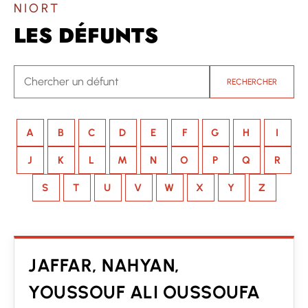
NIORT
LES DÉFUNTS
RECHERCHER
A
B
C
D
E
F
G
H
I
J
K
L
M
N
O
P
Q
R
S
T
U
V
W
X
Y
Z
JAFFAR, NAHYAN,
YOUSSOUF ALI OUSSOUFA