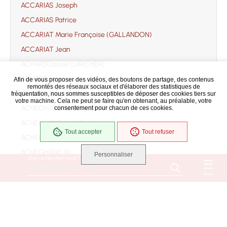
ACCARIAS Joseph
ACCARIAS Patrice
ACCARIAT Marie Françoise (GALLANDON)
ACCARIAT Jean
ACHARD Louise (LARCHER)
ACHARD Louis
Afin de vous proposer des vidéos, des boutons de partage, des contenus
remontés des réseaux sociaux et d'élaborer des statistiques de
ACHARD Marie Mélanie (soeur Marie Angélina)
fréquentation, nous sommes susceptibles de déposer des cookies tiers sur
votre machine. Cela ne peut se faire qu'en obtenant, au préalable, votre
ACHEGHANE Yamina (BEKAL)
consentement pour chacun de ces cookies.
ACHEGHANE Abdelkader
Tout accepter
Tout refuser
ACHEGHANE Ahmed
ACHEGHANE Ali
Personnaliser
Que recherchez-vous ?
ACHEGHANE Djilali
Menu
ACHEGHANE Fatima
ACHEGHANE
ACHILLE Jacqueline Danièle Monique Suzanne
(ROUSSEAU)