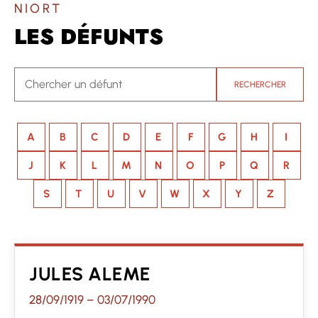
NIORT
LES DÉFUNTS
RECHERCHER
A
B
C
D
E
F
G
H
I
J
K
L
M
N
O
P
Q
R
S
T
U
V
W
X
Y
Z
JULES ALEME
28/09/1919
–
03/07/1990