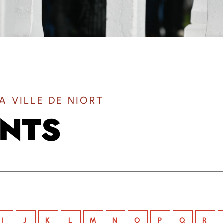
A VILLE DE NIORT
UNTS
I
J
K
L
M
N
O
P
Q
R