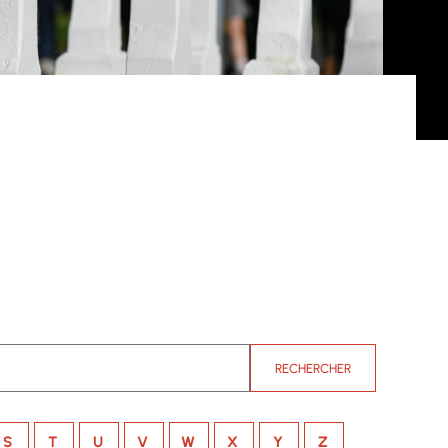
RECHERCHER
S
T
U
V
W
X
Y
Z