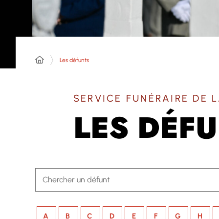
Les défunts
SERVICE FUNÉRAIRE DE L
LES DÉF
A
B
C
D
E
F
G
H