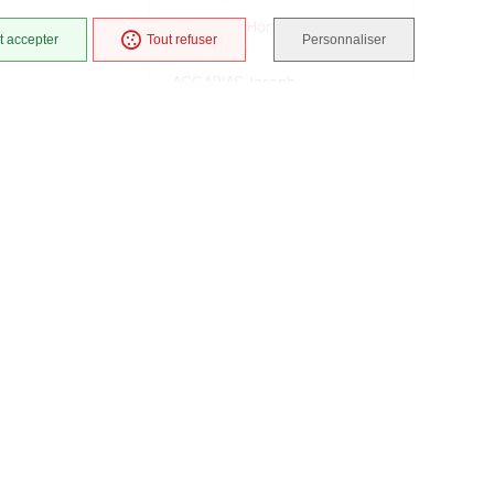
ACCARIAS Hortense
t accepter
Tout refuser
Personnaliser
(LAGARDE)
ACCARIAS Joseph
ACCARIAS Patrice
ACCARIAT Marie Françoise
(GALLANDON)
ACCARIAT Jean
ACHARD Louise (LARCHER)
ACHARD Louis
ACHARD Marie Mélanie (soeur
Marie Angélina)
ACHEGHANE Yamina (BEKAL)
ACHEGHANE Abdelkader
ACHEGHANE Ahmed
ACHEGHANE Ali
ACHEGHANE Djilali