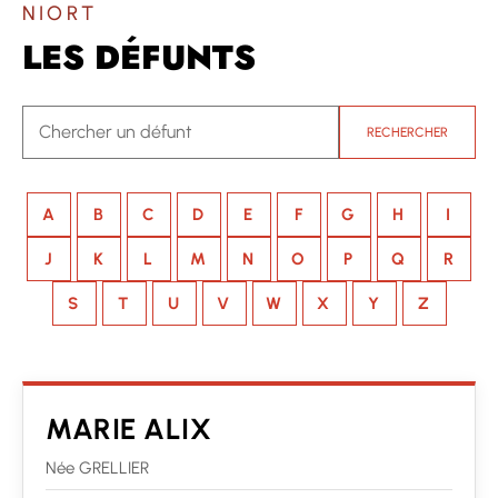
NIORT
LES DÉFUNTS
RECHERCHER
A
B
C
D
E
F
G
H
I
J
K
L
M
N
O
P
Q
R
S
T
U
V
W
X
Y
Z
MARIE ALIX
Née GRELLIER