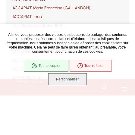
ACCARIAT Marie Françoise (GALLANDON)
ACCARIAT Jean
ACHARD Louise (LARCHER)
ACHARD Louis
Afin de vous proposer des vidéos, des boutons de partage, des contenus
remontés des réseaux sociaux et d'élaborer des statistiques de
ACHARD Marie Mélanie (soeur Marie Angélina)
fréquentation, nous sommes susceptibles de déposer des cookies tiers sur
votre machine. Cela ne peut se faire qu'en obtenant, au préalable, votre
ACHEGHANE Yamina (BEKAL)
consentement pour chacun de ces cookies.
ACHEGHANE Abdelkader
Tout accepter
Tout refuser
ACHEGHANE Ahmed
ACHEGHANE Ali
Personnaliser
Que recherchez-vous ?
ACHEGHANE Djilali
Menu
ACHEGHANE Fatima
ACHEGHANE
ACHILLE Jacqueline Danièle Monique Suzanne
(ROUSSEAU)
ACHILLE Bernard