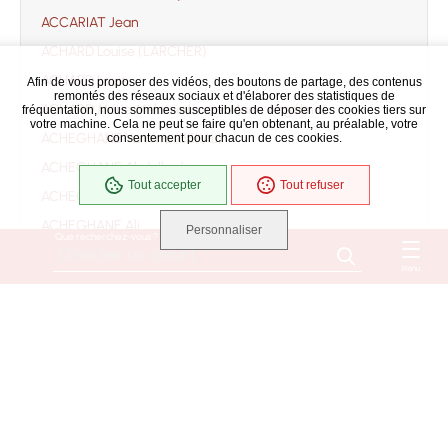
ACCARIAT Jean
ACHARD Louise (LARCHER)
ACHARD Louis
Afin de vous proposer des vidéos, des boutons de partage, des contenus
remontés des réseaux sociaux et d'élaborer des statistiques de
ACHARD Marie Mélanie (soeur Marie Angélina)
fréquentation, nous sommes susceptibles de déposer des cookies tiers sur
votre machine. Cela ne peut se faire qu'en obtenant, au préalable, votre
ACHEGHANE Yamina (BEKAL)
consentement pour chacun de ces cookies.
ACHEGHANE Abdelkader
Tout accepter
Tout refuser
ACHEGHANE Ahmed
ACHEGHANE Ali
Personnaliser
Que recherchez-vous ?
ACHEGHANE Djilali
Menu
ACHEGHANE Fatima
ACHEGHANE
ACHILLE Jacqueline Danièle Monique Suzanne
(ROUSSEAU)
ACHILLE Bernard
ACOULON RENE EUGENE