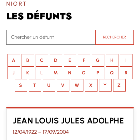
NIORT
LES DÉFUNTS
RECHERCHER
A
B
C
D
E
F
G
H
I
J
K
L
M
N
O
P
Q
R
S
T
U
V
W
X
Y
Z
JEAN LOUIS JULES ADOLPHE
12/04/1922
–
17/09/2004