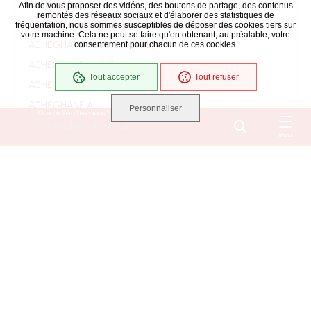
ACHARD Louis
Afin de vous proposer des vidéos, des boutons de partage, des contenus
remontés des réseaux sociaux et d'élaborer des statistiques de
ACHARD Marie Mélanie (soeur Marie Angélina)
fréquentation, nous sommes susceptibles de déposer des cookies tiers sur
votre machine. Cela ne peut se faire qu'en obtenant, au préalable, votre
ACHEGHANE Yamina (BEKAL)
consentement pour chacun de ces cookies.
ACHEGHANE Abdelkader
Tout accepter
Tout refuser
ACHEGHANE Ahmed
ACHEGHANE Ali
Personnaliser
Que recherchez-vous ?
ACHEGHANE Djilali
Menu
ACHEGHANE Fatima
ACHEGHANE
ACHILLE Jacqueline Danièle Monique Suzanne
(ROUSSEAU)
ACHILLE Bernard
ACOULON RENE EUGENE
ADAM Marie Madeleine (BAUD)
ADAM Mélanie (BENETEAU)
ADAM Michèle, Marie, Gilberte (CAILTON)