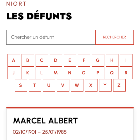
NIORT
LES DÉFUNTS
RECHERCHER
A
B
C
D
E
F
G
H
I
J
K
L
M
N
O
P
Q
R
S
T
U
V
W
X
Y
Z
MARCEL ALBERT
02/10/1901
–
25/01/1985