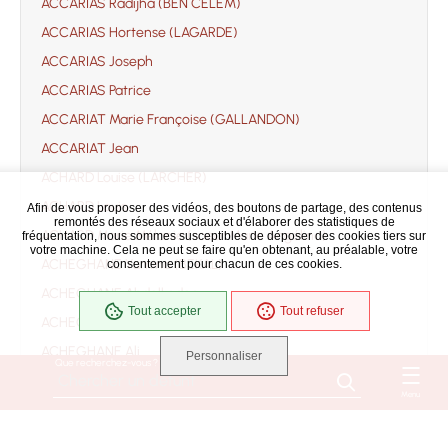
ACCARIAS Radijha (BEN CELEM)
ACCARIAS Hortense (LAGARDE)
ACCARIAS Joseph
ACCARIAS Patrice
ACCARIAT Marie Françoise (GALLANDON)
ACCARIAT Jean
ACHARD Louise (LARCHER)
ACHARD Louis
Afin de vous proposer des vidéos, des boutons de partage, des contenus
remontés des réseaux sociaux et d'élaborer des statistiques de
ACHARD Marie Mélanie (soeur Marie Angélina)
fréquentation, nous sommes susceptibles de déposer des cookies tiers sur
votre machine. Cela ne peut se faire qu'en obtenant, au préalable, votre
ACHEGHANE Yamina (BEKAL)
consentement pour chacun de ces cookies.
ACHEGHANE Abdelkader
Tout accepter
Tout refuser
ACHEGHANE Ahmed
ACHEGHANE Ali
Personnaliser
Que recherchez-vous ?
ACHEGHANE Djilali
Menu
ACHEGHANE Fatima
ACHEGHANE