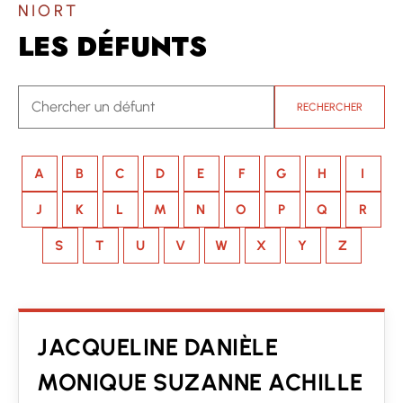
NIORT
LES DÉFUNTS
RECHERCHER
A
B
C
D
E
F
G
H
I
J
K
L
M
N
O
P
Q
R
S
T
U
V
W
X
Y
Z
JACQUELINE DANIÈLE
MONIQUE SUZANNE ACHILLE