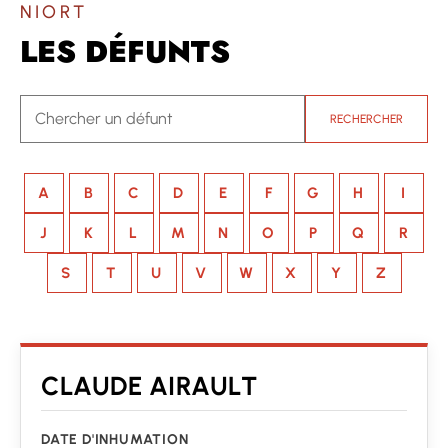
NIORT
LES DÉFUNTS
RECHERCHER
A
B
C
D
E
F
G
H
I
J
K
L
M
N
O
P
Q
R
S
T
U
V
W
X
Y
Z
CLAUDE AIRAULT
DATE D'INHUMATION