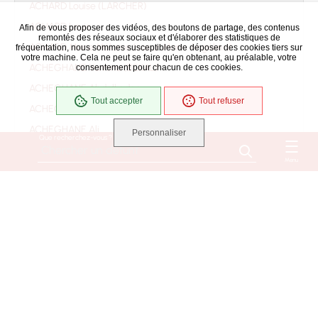
ACHARD Louise (LARCHER)
ACHARD Louis
Afin de vous proposer des vidéos, des boutons de partage, des contenus
remontés des réseaux sociaux et d'élaborer des statistiques de
ACHARD Marie Mélanie (soeur Marie Angélina)
fréquentation, nous sommes susceptibles de déposer des cookies tiers sur
votre machine. Cela ne peut se faire qu'en obtenant, au préalable, votre
ACHEGHANE Yamina (BEKAL)
consentement pour chacun de ces cookies.
ACHEGHANE Abdelkader
Tout accepter
Tout refuser
ACHEGHANE Ahmed
ACHEGHANE Ali
Personnaliser
Que recherchez-vous ?
ACHEGHANE Djilali
Menu
ACHEGHANE Fatima
ACHEGHANE
ACHILLE Jacqueline Danièle Monique Suzanne
(ROUSSEAU)
ACHILLE Bernard
ACOULON RENE EUGENE
ADAM Marie Madeleine (BAUD)
ADAM Mélanie (BENETEAU)