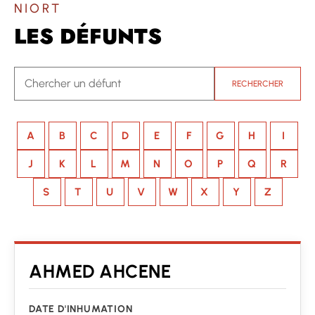
NIORT
LES DÉFUNTS
RECHERCHER
A
B
C
D
E
F
G
H
I
J
K
L
M
N
O
P
Q
R
S
T
U
V
W
X
Y
Z
AHMED AHCENE
DATE D'INHUMATION