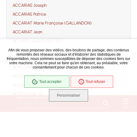
ACCARIAS Joseph
ACCARIAS Patrice
ACCARIAT Marie Françoise (GALLANDON)
ACCARIAT Jean
ACHARD Louise (LARCHER)
ACHARD Louis
Afin de vous proposer des vidéos, des boutons de partage, des contenus
remontés des réseaux sociaux et d'élaborer des statistiques de
ACHARD Marie Mélanie (soeur Marie Angélina)
fréquentation, nous sommes susceptibles de déposer des cookies tiers sur
votre machine. Cela ne peut se faire qu'en obtenant, au préalable, votre
ACHEGHANE Yamina (BEKAL)
consentement pour chacun de ces cookies.
ACHEGHANE Abdelkader
Tout accepter
Tout refuser
ACHEGHANE Ahmed
ACHEGHANE Ali
Personnaliser
Que recherchez-vous ?
ACHEGHANE Djilali
Menu
ACHEGHANE Fatima
ACHEGHANE
ACHILLE Jacqueline Danièle Monique Suzanne
(ROUSSEAU)