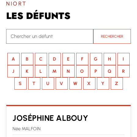
NIORT
LES DÉFUNTS
RECHERCHER
A
B
C
D
E
F
G
H
I
J
K
L
M
N
O
P
Q
R
S
T
U
V
W
X
Y
Z
JOSÉPHINE ALBOUY
Née MALFOIN