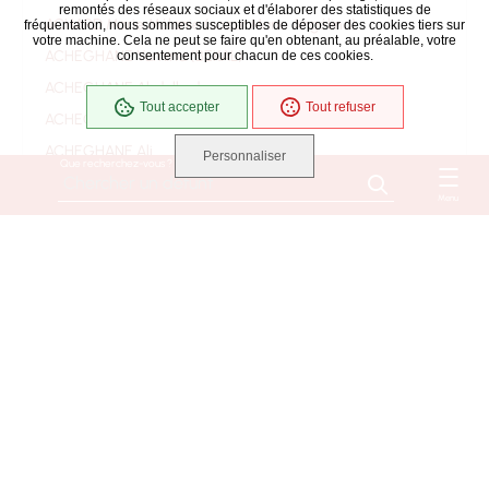
remontés des réseaux sociaux et d'élaborer des statistiques de
ACHARD Marie Mélanie (soeur Marie Angélina)
fréquentation, nous sommes susceptibles de déposer des cookies tiers sur
votre machine. Cela ne peut se faire qu'en obtenant, au préalable, votre
ACHEGHANE Yamina (BEKAL)
consentement pour chacun de ces cookies.
ACHEGHANE Abdelkader
Tout accepter
Tout refuser
ACHEGHANE Ahmed
ACHEGHANE Ali
Personnaliser
Que recherchez-vous ?
ACHEGHANE Djilali
Menu
ACHEGHANE Fatima
ACHEGHANE
ACHILLE Jacqueline Danièle Monique Suzanne
(ROUSSEAU)
ACHILLE Bernard
ACOULON RENE EUGENE
ADAM Marie Madeleine (BAUD)
ADAM Mélanie (BENETEAU)
ADAM Michèle, Marie, Gilberte (CAILTON)