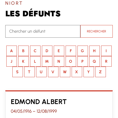
NIORT
LES DÉFUNTS
RECHERCHER
A
B
C
D
E
F
G
H
I
J
K
L
M
N
O
P
Q
R
S
T
U
V
W
X
Y
Z
EDMOND ALBERT
04/05/1916
–
12/08/1999