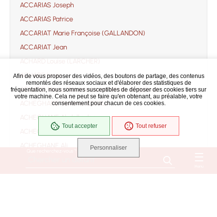
ACCARIAS Joseph
ACCARIAS Patrice
ACCARIAT Marie Françoise (GALLANDON)
ACCARIAT Jean
ACHARD Louise (LARCHER)
ACHARD Louis
Afin de vous proposer des vidéos, des boutons de partage, des contenus
remontés des réseaux sociaux et d'élaborer des statistiques de
ACHARD Marie Mélanie (soeur Marie Angélina)
fréquentation, nous sommes susceptibles de déposer des cookies tiers sur
votre machine. Cela ne peut se faire qu'en obtenant, au préalable, votre
ACHEGHANE Yamina (BEKAL)
consentement pour chacun de ces cookies.
ACHEGHANE Abdelkader
Tout accepter
Tout refuser
ACHEGHANE Ahmed
ACHEGHANE Ali
Personnaliser
Que recherchez-vous ?
ACHEGHANE Djilali
Menu
ACHEGHANE Fatima
ACHEGHANE
ACHILLE Jacqueline Danièle Monique Suzanne
(ROUSSEAU)