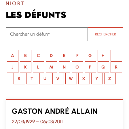
NIORT
LES DÉFUNTS
RECHERCHER
A
B
C
D
E
F
G
H
I
J
K
L
M
N
O
P
Q
R
S
T
U
V
W
X
Y
Z
GASTON ANDRÉ ALLAIN
22/03/1929
–
06/03/2011