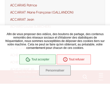
ACCARIAS Patrice
ACCARIAT Marie Françoise (GALLANDON)
ACCARIAT Jean
ACHARD Louise (LARCHER)
ACHARD Louis
Afin de vous proposer des vidéos, des boutons de partage, des contenus
remontés des réseaux sociaux et d'élaborer des statistiques de
ACHARD Marie Mélanie (soeur Marie Angélina)
fréquentation, nous sommes susceptibles de déposer des cookies tiers sur
votre machine. Cela ne peut se faire qu'en obtenant, au préalable, votre
ACHEGHANE Yamina (BEKAL)
consentement pour chacun de ces cookies.
ACHEGHANE Abdelkader
Tout accepter
Tout refuser
ACHEGHANE Ahmed
ACHEGHANE Ali
Personnaliser
Que recherchez-vous ?
ACHEGHANE Djilali
Menu
ACHEGHANE Fatima
ACHEGHANE
ACHILLE Jacqueline Danièle Monique Suzanne
(ROUSSEAU)