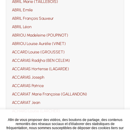
ABRIL Marie (TAILLEBOIS)
ABRIL Emile
ABRIL François Sauveur
ABRIL Léon
ABRIOU Madeleine (POUPINOT)
ABRIOU Louise Aurélie (VINET)
ACCARD Louise (GROUSSET)
ACCARIAS Radijha (BEN CELEM)
ACCARIAS Hortense (LAGARDE)
ACCARIAS Joseph
ACCARIAS Patrice
ACCARIAT Marie Françoise (GALLANDON)
ACCARIAT Jean
ACHARD Louise (LARCHER)
ACHARD Louis
Afin de vous proposer des vidéos, des boutons de partage, des contenus
remontés des réseaux sociaux et d'élaborer des statistiques de
ACHARD Marie Mélanie (soeur Marie Angélina)
fréquentation, nous sommes susceptibles de déposer des cookies tiers sur