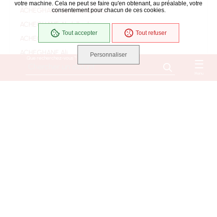
votre machine. Cela ne peut se faire qu'en obtenant, au préalable, votre
ACHEGHANE Yamina (BEKAL)
consentement pour chacun de ces cookies.
ACHEGHANE Abdelkader
Tout accepter
Tout refuser
ACHEGHANE Ahmed
ACHEGHANE Ali
Personnaliser
Que recherchez-vous ?
ACHEGHANE Djilali
Menu
ACHEGHANE Fatima
ACHEGHANE
ACHILLE Jacqueline Danièle Monique Suzanne
(ROUSSEAU)
ACHILLE Bernard
ACOULON RENE EUGENE
ADAM Marie Madeleine (BAUD)
ADAM Mélanie (BENETEAU)
ADAM Michèle, Marie, Gilberte (CAILTON)
ADAM Marcienne Thérèse (DARMANIN)