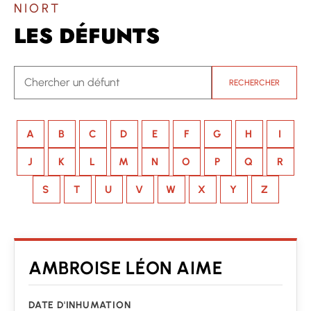
NIORT
LES DÉFUNTS
RECHERCHER
A
B
C
D
E
F
G
H
I
J
K
L
M
N
O
P
Q
R
S
T
U
V
W
X
Y
Z
AMBROISE LÉON AIME
DATE D'INHUMATION