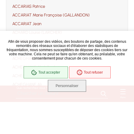
ACCARIAS Patrice
ACCARIAT Marie Françoise (GALLANDON)
ACCARIAT Jean
ACHARD Louise (LARCHER)
ACHARD Louis
Afin de vous proposer des vidéos, des boutons de partage, des contenus
remontés des réseaux sociaux et d'élaborer des statistiques de
ACHARD Marie Mélanie (soeur Marie Angélina)
fréquentation, nous sommes susceptibles de déposer des cookies tiers sur
votre machine. Cela ne peut se faire qu'en obtenant, au préalable, votre
ACHEGHANE Yamina (BEKAL)
consentement pour chacun de ces cookies.
ACHEGHANE Abdelkader
Tout accepter
Tout refuser
ACHEGHANE Ahmed
ACHEGHANE Ali
Personnaliser
Que recherchez-vous ?
ACHEGHANE Djilali
Menu
ACHEGHANE Fatima
ACHEGHANE
ACHILLE Jacqueline Danièle Monique Suzanne
(ROUSSEAU)