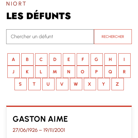
NIORT
LES DÉFUNTS
RECHERCHER
A
B
C
D
E
F
G
H
I
J
K
L
M
N
O
P
Q
R
S
T
U
V
W
X
Y
Z
GASTON AIME
27/06/1926
–
19/11/2001