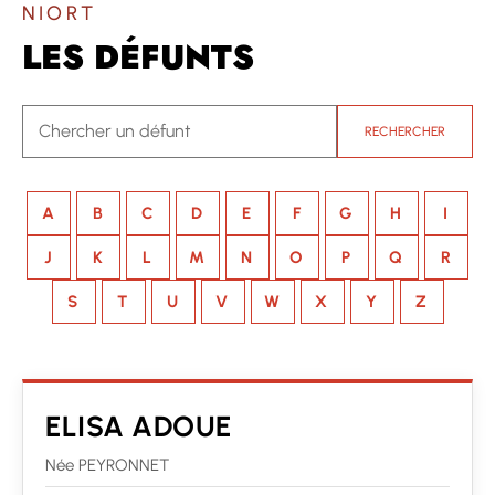
NIORT
LES DÉFUNTS
RECHERCHER
A
B
C
D
E
F
G
H
I
J
K
L
M
N
O
P
Q
R
S
T
U
V
W
X
Y
Z
ELISA ADOUE
Née PEYRONNET