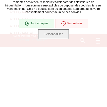
remontés des réseaux sociaux et d'élaborer des statistiques de
ACHARD Marie Mélanie (soeur Marie Angélina)
fréquentation, nous sommes susceptibles de déposer des cookies tiers sur
votre machine. Cela ne peut se faire qu'en obtenant, au préalable, votre
ACHEGHANE Yamina (BEKAL)
consentement pour chacun de ces cookies.
ACHEGHANE Abdelkader
Tout accepter
Tout refuser
ACHEGHANE Ahmed
ACHEGHANE Ali
Personnaliser
Que recherchez-vous ?
ACHEGHANE Djilali
Menu
ACHEGHANE Fatima
ACHEGHANE
ACHILLE Jacqueline Danièle Monique Suzanne
(ROUSSEAU)
ACHILLE Bernard
ACOULON RENE EUGENE
ADAM Marie Madeleine (BAUD)
ADAM Mélanie (BENETEAU)
ADAM Michèle, Marie, Gilberte (CAILTON)