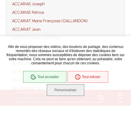
ACCARIAS Joseph
ACCARIAS Patrice
ACCARIAT Marie Françoise (GALLANDON)
ACCARIAT Jean
ACHARD Louise (LARCHER)
ACHARD Louis
Afin de vous proposer des vidéos, des boutons de partage, des contenus
remontés des réseaux sociaux et d'élaborer des statistiques de
ACHARD Marie Mélanie (soeur Marie Angélina)
fréquentation, nous sommes susceptibles de déposer des cookies tiers sur
votre machine. Cela ne peut se faire qu'en obtenant, au préalable, votre
ACHEGHANE Yamina (BEKAL)
consentement pour chacun de ces cookies.
ACHEGHANE Abdelkader
Tout accepter
Tout refuser
ACHEGHANE Ahmed
ACHEGHANE Ali
Personnaliser
Que recherchez-vous ?
ACHEGHANE Djilali
Menu
ACHEGHANE Fatima
ACHEGHANE
ACHILLE Jacqueline Danièle Monique Suzanne
(ROUSSEAU)