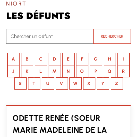
NIORT
LES DÉFUNTS
RECHERCHER
A
B
C
D
E
F
G
H
I
J
K
L
M
N
O
P
Q
R
S
T
U
V
W
X
Y
Z
ODETTE RENÉE (SOEUR
MARIE MADELEINE DE LA