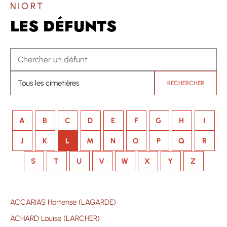
NIORT
LES DÉFUNTS
RECHERCHER
A
B
C
D
E
F
G
H
I
J
K
L
M
N
O
P
Q
R
S
T
U
V
W
X
Y
Z
ACCARIAS Hortense (LAGARDE)
ACHARD Louise (LARCHER)