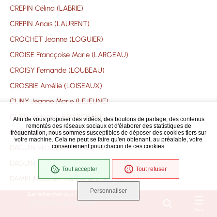
CREPIN Célina (LABRIE)
CREPIN Anaïs (LAURENT)
CROCHET Jeanne (LOGUIER)
CROISE Francçoise Marie (LARGEAU)
CROISY Fernande (LOUBEAU)
CROSBIE Amélie (LOISEAUX)
CUNY Jeanne Marie (LEJEUNE)
CURIE Jeanne (LEMARCHAND)
Afin de vous proposer des vidéos, des boutons de partage, des contenus
remontés des réseaux sociaux et d'élaborer des statistiques de
DAGUIN Félicité (LACROIX)
fréquentation, nous sommes susceptibles de déposer des cookies tiers sur
votre machine. Cela ne peut se faire qu'en obtenant, au préalable, votre
consentement pour chacun de ces cookies.
DAGUIN Victorine (LAMARCHE)
DAGUIN Angélique (LARGEAULT)
Tout accepter
Tout refuser
DAMELINCOURT Henriette (LACOMBE)
Personnaliser
DANGLARD Aline (LAVERGNE)
Que recherchez-vous ?
DARDIN Marie Madeleine (LERUS)
Menu