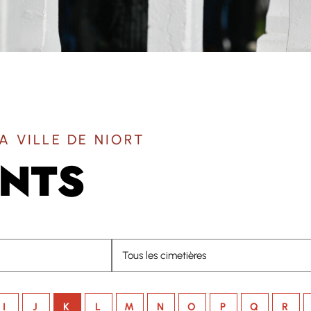
A VILLE DE NIORT
UNTS
I
J
K
L
M
N
O
P
Q
R