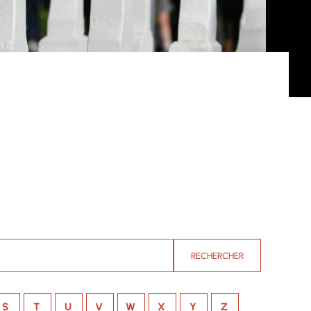
RECHERCHER
S
T
U
V
W
X
Y
Z