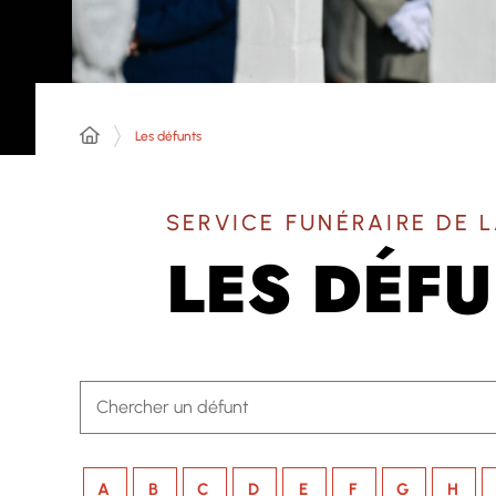
Les défunts
SERVICE FUNÉRAIRE DE L
LES DÉF
A
B
C
D
E
F
G
H